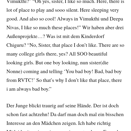
Vimukthi?” “Oh yes, sister, I like so much. Here, there is
lot of place to play and sooo silent. Here sleeping very
good. And also so cool! Always in Vimukthi und Deepa
Nivas, I like so much these places!” Wir haben aber drei
Außenprojekte…? Was ist mit dem Kinderdorf
Chiguru? “No, Sister, that place I don’t like. There are so
many college girls there, yes? All SOO beautiful
looking girls. But one boy looking, nun sister(die
Nonne) coming and telling ‘You bad boy! Bad, bad boy
from RVTC!’ So that’s why I don’t like that place, there
i am always bad boy.”
Der Junge blickt traurig auf seine Hände. Der ist doch
schon fast achtzehn! Da darf man doch mal ein bisschen
Interesse an den Mädchen zeigen. Ich habe richtig