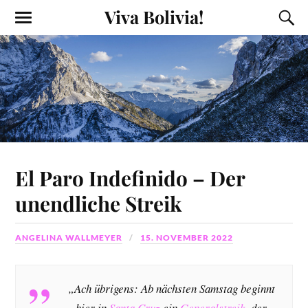
Viva Bolivia!
El Paro Indefinido – Der
unendliche Streik
ANGELINA WALLMEYER
15. NOVEMBER 2022
„Ach übrigens: Ab nächsten Samstag beginnt
hier in
Santa Cruz
ein
Generalstreik
, der