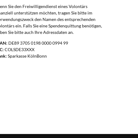
nn Sie den Freiwilligendienst eines Volontärs
nanziell unterstützen möchten, tragen Sie bitte im
erwendungszweck den Namen des entsprechenden
lontärs ein. Falls Sie eine Spendenquittung benötigen,
ben Sie bitte auch Ihre Adressdaten an.
BAN:
DE89 3705 0198 0000 0994 99
C:
COLSDE33XXX
ank:
Sparkasse KölnBonn