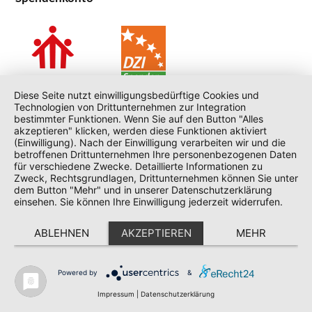
Diese Seite nutzt einwilligungsbedürftige Cookies und
Technologien von Drittunternehmen zur Integration
bestimmter Funktionen. Wenn Sie auf den Button "Alles
Spenden für das Volontariat erfolgen über die Einrichtung Don
akzeptieren" klicken, werden diese Funktionen aktiviert
Bosco Mission Bonn, welche das DZI-Spenden-Siegel erhalten
(Einwilligung). Nach der Einwilligung verarbeiten wir und die
hat: Ein besonderes Zeichen des Vertrauens.
betroffenen Drittunternehmen Ihre personenbezogenen Daten
für verschiedene Zwecke. Detaillierte Informationen zu
Wenn Sie den Freiwilligendienst eines Volontärs finanziell
Zweck, Rechtsgrundlagen, Drittunternehmen können Sie unter
dem Button "Mehr" und in unserer Datenschutzerklärung
unterstützen möchten, tragen Sie bitte im Verwendungszweck
einsehen. Sie können Ihre Einwilligung jederzeit widerrufen.
den Namen des entsprechenden Volontärs ein. Falls Sie eine
Spendenquittung benötigen, geben Sie bitte auch Ihre
ABLEHNEN
AKZEPTIEREN
MEHR
Adressdaten an.
IBAN:
DE89 3705 0198 0000 0994 99
BIC:
COLSDE33XXX
Powered by
&
Bank:
Sparkasse KölnBonn
Impressum
|
Datenschutzerklärung