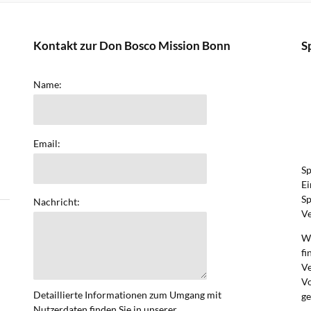
Kontakt zur Don Bosco Mission Bonn
S
Name:
Email:
Sp
Ei
Sp
Nachricht:
Ve
We
fi
V
Vo
Detaillierte Informationen zum Umgang mit
ge
Nutzerdaten finden Sie in unserer