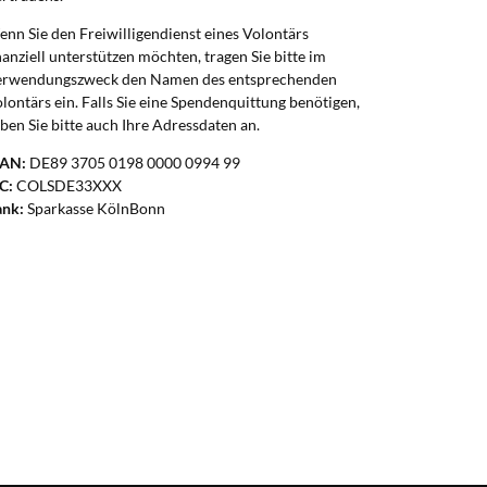
nn Sie den Freiwilligendienst eines Volontärs
nanziell unterstützen möchten, tragen Sie bitte im
erwendungszweck den Namen des entsprechenden
lontärs ein. Falls Sie eine Spendenquittung benötigen,
ben Sie bitte auch Ihre Adressdaten an.
BAN:
DE89 3705 0198 0000 0994 99
C:
COLSDE33XXX
ank:
Sparkasse KölnBonn