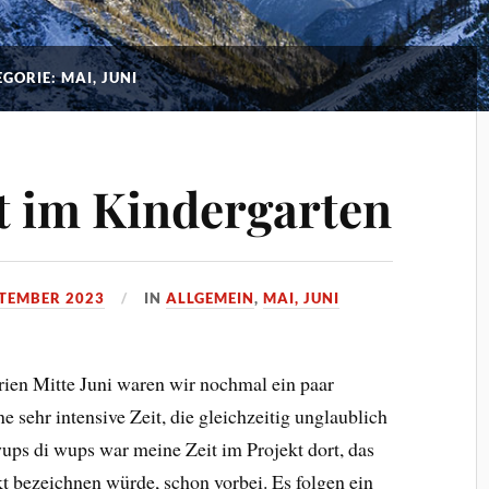
GORIE: MAI, JUNI
it im Kindergarten
PTEMBER 2023
IN
ALLGEMEIN
,
MAI, JUNI
en Mitte Juni waren wir nochmal ein paar
 sehr intensive Zeit, die gleichzeitig unglaublich
wups di wups war meine Zeit im Projekt dort, das
kt bezeichnen würde, schon vorbei. Es folgen ein