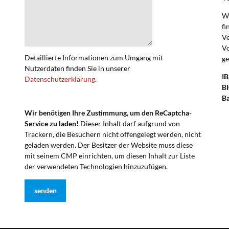
We
fi
V
Vo
Detaillierte Informationen zum Umgang mit
ge
Nutzerdaten finden Sie in unserer
I
Datenschutzerklärung
.
BI
B
Wir benötigen Ihre Zustimmung, um den ReCaptcha-
Service zu laden!
Dieser Inhalt darf aufgrund von
Trackern, die Besuchern nicht offengelegt werden, nicht
geladen werden. Der Besitzer der Website muss diese
mit seinem CMP einrichten, um diesen Inhalt zur Liste
der verwendeten Technologien hinzuzufügen.