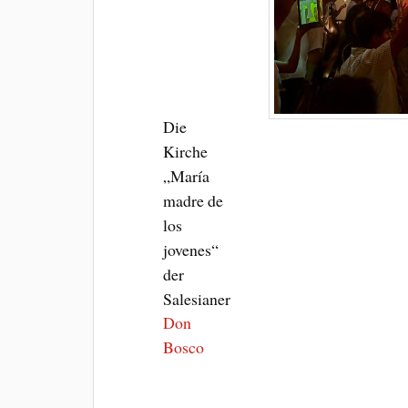
Die
Kirche
„María
madre de
los
jovenes“
der
Salesianer
Don
Bosco