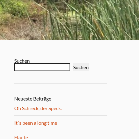
Suchen
Suchen
Neueste Beiträge
Oh Schreck, der Speck.
It´s been a long time
Flaute