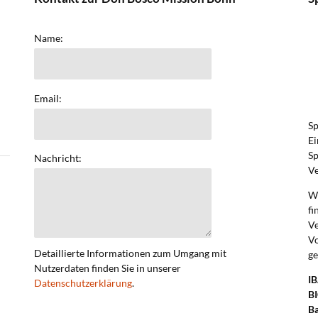
Name:
Email:
Sp
Ei
Sp
Nachricht:
Ve
We
fi
V
Vo
Detaillierte Informationen zum Umgang mit
ge
Nutzerdaten finden Sie in unserer
I
Datenschutzerklärung
.
BI
B