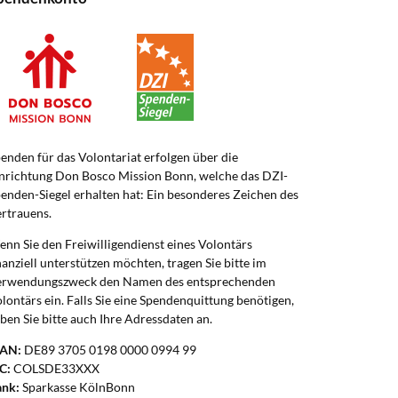
enden für das Volontariat erfolgen über die
nrichtung Don Bosco Mission Bonn, welche das DZI-
enden-Siegel erhalten hat: Ein besonderes Zeichen des
rtrauens.
nn Sie den Freiwilligendienst eines Volontärs
nanziell unterstützen möchten, tragen Sie bitte im
erwendungszweck den Namen des entsprechenden
lontärs ein. Falls Sie eine Spendenquittung benötigen,
ben Sie bitte auch Ihre Adressdaten an.
BAN:
DE89 3705 0198 0000 0994 99
C:
COLSDE33XXX
ank:
Sparkasse KölnBonn